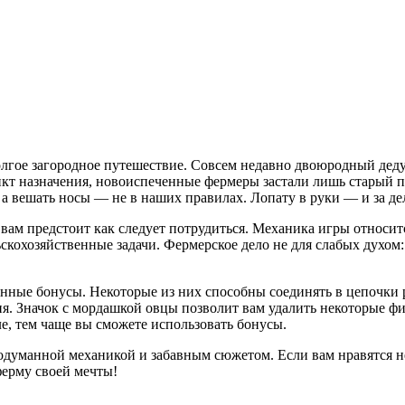
олгое загородное путешествие. Совсем недавно двоюродный дедуш
ункт назначения, новоиспеченные фермеры застали лишь старый 
, а вешать носы — не в наших правилах. Лопату в руки — и за де
вам предстоит как следует потрудиться. Механика игры относитс
кохозяйственные задачи. Фермерское дело не для слабых духом: 
енные бонусы. Некоторые из них способны соединять в цепочки
я. Значок с мордашкой овцы позволит вам удалить некоторые фи
е, тем чаще вы сможете использовать бонусы.
одуманной механикой и забавным сюжетом. Если вам нравятся не
ферму своей мечты!