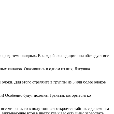
го рода земноводных. В каждой экспедиции она обследует все
нных каналов. Оказавшись в одном из них, Лягушка
локи. Для этого стреляйте в группы из 3 или более блоков
и! Особенно будут полезны Гранаты, которые легко
все мишени, то в полу тоннеля откроется тайник с денежным
закрывающие вход в шахту, где у вас есть шанс заработать