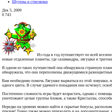
Шутеры и стрелялки
Дек 5, 2009
0
743
Из года в год путешествует по всей вселе
новые отдаленные планеты, где саламандры, лягушки и тритоны
В одном из таких путешествий она обнаружила странную плане
обнаружила, что они переполнены движущимися разноцветными
Вам необходимо помочь Лягушке вырваться из этой ловушки, и
одного цвета. В случае удачного попадания они исчезнут, осво
Постепенно сложность игры будет возрастать, однако с помощ
уничтожают целые группы блоков, а также Кристаллы, способ
Нередко на уровнях можно найти и скрытые бонусы, расположе
призом! Точно также можно переходить и на дополнительные, по