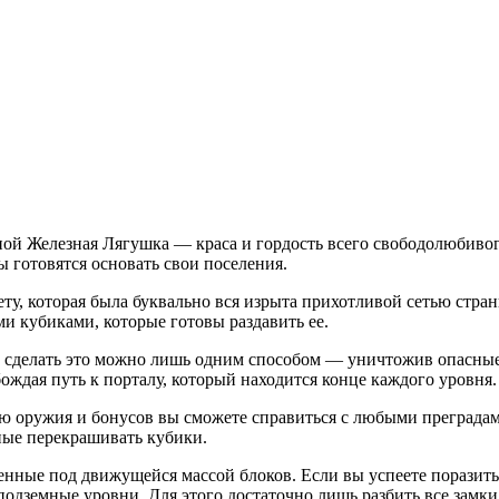
нной Железная Лягушка — краса и гордость всего свободолюбиво
 готовятся основать свои поселения.
ту, которая была буквально вся изрыта прихотливой сетью стра
 кубиками, которые готовы раздавить ее.
 сделать это можно лишь одним способом — уничтожив опасные б
бождая путь к порталу, который находится конце каждого уровня.
ью оружия и бонусов вы сможете справиться с любыми преградам
ные перекрашивать кубики.
нные под движущейся массой блоков. Если вы успеете поразить 
дземные уровни. Для этого достаточно лишь разбить все замки, 