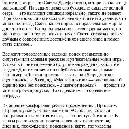
пирсе вы встречаете Скотта Джефферсона, которого знали еще
мальчишкой. На ваших глазах его буквально смывает волной
озера — это выглядит слишком нереально, такого не бывает!
В рюкзаке юноши вы находите дневник и из него узнаете, что
много лет назад Скотт нашел портал в параллельный мир на
дне этого озера. В подводном королевстве царила магия, но
мало кто знал о технологиях и науке. Скотт рассказал новым
друзьям о современных достижениях нашего мира и помог
стать сильнее…
Вас ждут головоломные задачки, поиск предметов по
силуэтам или словам в рассказе и увлекательные мини-игры.
Успехи в игре непременно будут вознаграждены, зайдите в
раздел «Достижения» и полюбуйтесь своими наградами.
Например, «Легко и просто» — вы нашли 5 предметов в
сцене поиска за 5 секунд, «Мастер пряток» — завершили 10
сцен поиска без подсказок, «В шаге от победы» — прошли 10
мини-игр без пропуска, «Глаз дракона» — собрали все
награды.
Выбирайте комфортный режим прохождения: «Простой»,
«Продвинутый», «Сложный» или «Особый», который
настраивается самостоятельно, — и приступайте к игре. В
вашем распоряжении полезные вещицы из инвентаря,
дневник, прохождение, подсказки и карта, где указаны