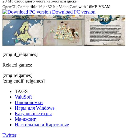
20 Mb свободного места на жёстком диске
OpenGL Compatible 16 or 32-bit Video Card with 16MB VRAM
Download PC version
[zmg:if_relgames]
Related games:
[zmg:relgames]
[zmg:endif_relgames]
TAGS
ValuSoft
Головоломки
Игры для Windows
Казуальные игры
Ма-джонг
Настольные и Карточные
Twitter